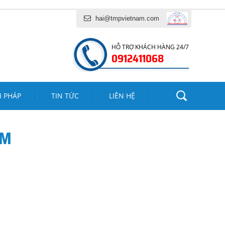
À DỊCH VỤ TĂNG MINH PHÁT
hai@tmpvietnam.com
HỖ TRỢ KHÁCH HÀNG 24/7
0912411068
I PHÁP
TIN TỨC
LIÊN HỆ
AM