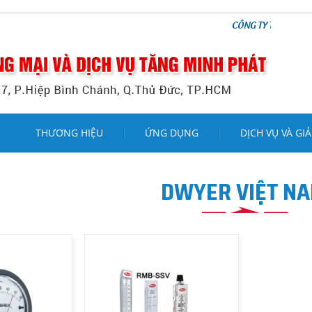
CÔNG TY TNHH THƯƠNG MẠI V
THƯƠNG HIỆU
ỨNG DỤNG
DỊCH VỤ VÀ GIẢ
DWYER VIỆT N