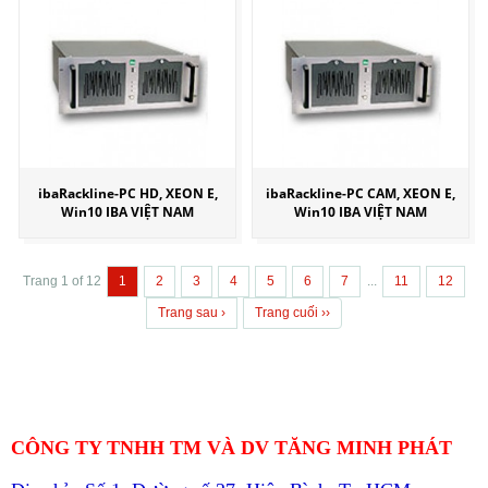
ibaRackline-PC HD, XEON E,
ibaRackline-PC CAM, XEON E,
Win10 IBA VIỆT NAM
Win10 IBA VIỆT NAM
Trang 1 of 12
1
2
3
4
5
6
7
...
11
12
Trang sau ›
Trang cuối ››
CÔNG TY TNHH TM VÀ DV TĂNG MINH PHÁT