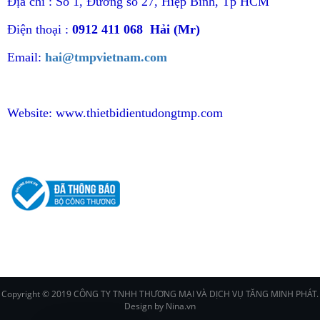
Địa chỉ : Số 1, Đường số 27, Hiệp Bình, Tp HCM
Điện thoại :
0912 411 068 Hải (Mr)
Email:
hai@tmpvietnam.com
Website:
www.thietbidientudongtmp.com
CHÍNH SÁCH
Copyright © 2019 CÔNG TY TNHH THƯƠNG MẠI VÀ DỊCH VỤ TĂNG MINH PHÁT.
Design by Nina.vn