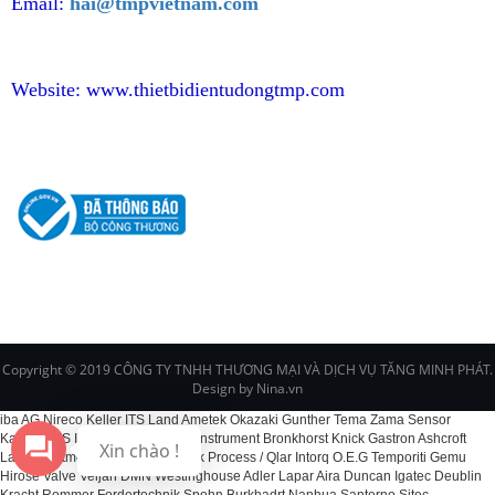
Email:
hai@tmpvietnam.com
Website:
www.thietbidientudongtmp.com
CHÍNH SÁCH
Copyright © 2019 CÔNG TY TNHH THƯƠNG MẠI VÀ DỊCH VỤ TĂNG MINH PHÁT.
Design by Nina.vn
iba AG Nireco Keller ITS Land Ametek Okazaki Gunther Tema Zama Sensor
Kawaso CS Instruments EPI Fox Instrument Bronkhorst Knick Gastron Ashcroft
Xin chào !
Labom Dittmer Kelk BCS Schenck Process / Qlar Intorq O.E.G Temporiti Gemu
Hirose Valve Veljan DMN Westinghouse Adler Lapar Aira Duncan Igatec Deublin
Kracht Rommer Fordertechnik Spohn Burkhadrt Nanhua Santerno Sitec