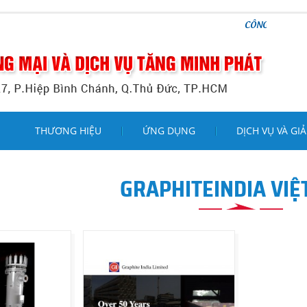
CÔNG TY TNHH THƯƠNG M
THƯƠNG HIỆU
ỨNG DỤNG
DỊCH VỤ VÀ GIẢ
GRAPHITEINDIA VIỆ