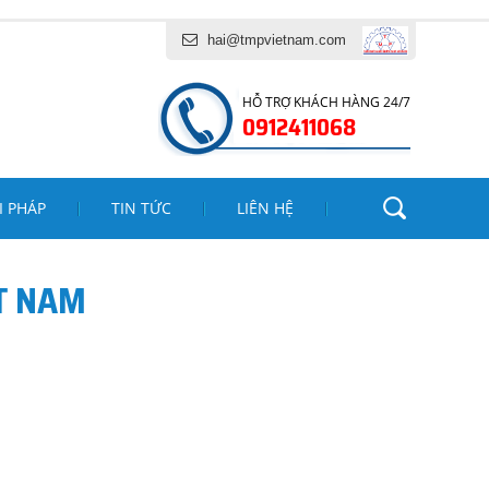
ẠI VÀ DỊCH VỤ TĂNG MINH PHÁT
hai@tmpvietnam.com
HỖ TRỢ KHÁCH HÀNG 24/7
0912411068
I PHÁP
TIN TỨC
LIÊN HỆ
T NAM