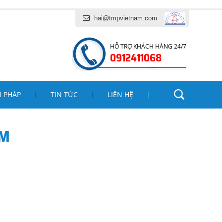
I VÀ DỊCH VỤ TĂNG MINH PHÁT
hai@tmpvietnam.com
HỖ TRỢ KHÁCH HÀNG 24/7
0912411068
I PHÁP
TIN TỨC
LIÊN HỆ
AM