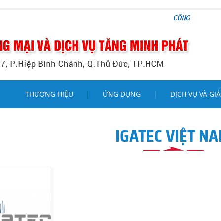
CÔNG TY TNHH THƯƠNG MẠ
THƯƠNG HIỆU
ỨNG DỤNG
DỊCH VỤ VÀ GIẢ
IGATEC VIỆT N