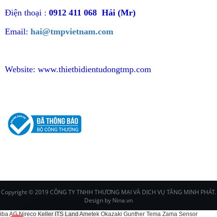
Điện thoại :
0912 411 068 Hải (Mr)
Email:
hai@tmpvietnam.com
Website:
www.thietbidientudongtmp.com
CHÍNH SÁCH
Copyright © 2019 CÔNG TY TNHH THƯƠNG MẠI VÀ DỊCH VỤ TĂNG MINH PHÁT.
Design by Nina.vn
iba AG Nireco Keller ITS Land Ametek Okazaki Gunther Tema Zama Sensor