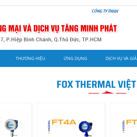
CÔNG TY TNHH THƯƠNG MẠI VÀ DỊ
THƯƠNG HIỆU
ỨNG DỤNG
DỊCH VỤ VÀ GIẢ
FOX THERMAL VIỆ