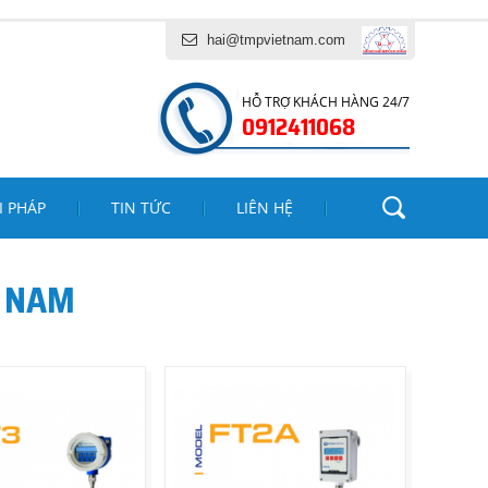
CH VỤ TĂNG MINH PHÁT
hai@tmpvietnam.com
HỖ TRỢ KHÁCH HÀNG 24/7
0912411068
I PHÁP
TIN TỨC
LIÊN HỆ
T NAM