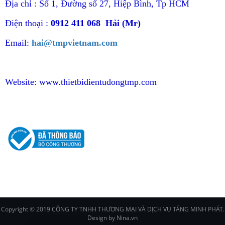
Địa chỉ : Số 1, Đường số 27, Hiệp Bình, Tp HCM
Điện thoại :
0912 411 068 Hải (Mr)
Email:
hai@tmpvietnam.com
Website:
www.thietbidientudongtmp.com
CHÍNH SÁCH
Copyright © 2019 CÔNG TY TNHH THƯƠNG MẠI VÀ DỊCH VỤ TĂNG MINH PHÁT.
Design by Nina.vn