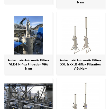
Nam
Auto-line® Automatic Filters
Auto-line® Automatic Filters
VLR-E Hiflux Filtration Việt
XXL & XXLE Hiflux Filtration
Nam
Việt Nam