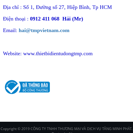
Địa chỉ : Số 1, Đường số 27, Hiệp Bình, Tp HCM
Điện thoại :
0912 411 068 Hải (Mr)
Email:
hai@tmpvietnam.com
Website:
www.thietbidientudongtmp.com
CHÍNH SÁCH
Copyright © 2019 CÔNG TY TNHH THƯƠNG MẠI VÀ DỊCH VỤ TĂNG MINH PHÁT.