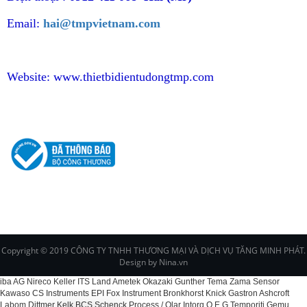
Email:
hai@tmpvietnam.com
Website:
www.thietbidientudongtmp.com
CHÍNH SÁCH
Copyright © 2019 CÔNG TY TNHH THƯƠNG MẠI VÀ DỊCH VỤ TĂNG MINH PHÁT.
Design by Nina.vn
iba AG Nireco Keller ITS Land Ametek Okazaki Gunther Tema Zama Sensor
Kawaso CS Instruments EPI Fox Instrument Bronkhorst Knick Gastron Ashcroft
Labom Dittmer Kelk BCS Schenck Process / Qlar Intorq O.E.G Temporiti Gemu