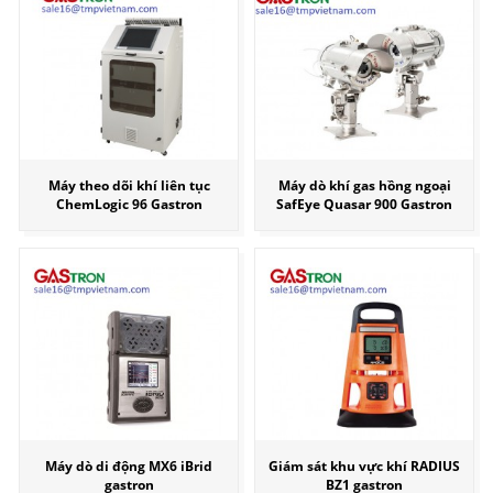
Máy theo dõi khí liên tục
Máy dò khí gas hồng ngoại
ChemLogic 96 Gastron
SafEye Quasar 900 Gastron
Máy dò di động MX6 iBrid
Giám sát khu vực khí RADIUS
gastron
BZ1 gastron