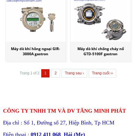
Máy dò khí hồng ngoại GIR-
Máy dò khí chống cháy nổ
3000A gastron
GTD-5100F gastron
Trang 1 of 2
1
2
Trang sau ›
Trang cuối ››
CÔNG TY TNHH TM VÀ DV TĂNG MINH PHÁT
Địa chỉ : Số 1, Đường số 27, Hiệp Bình, Tp HCM
Điện thoại :
0912 411 068 Hải (Mr)