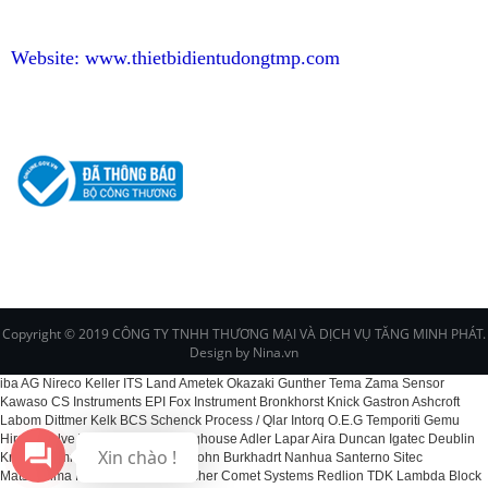
Website:
www.thietbidientudongtmp.com
CHÍNH SÁCH
Copyright © 2019 CÔNG TY TNHH THƯƠNG MẠI VÀ DỊCH VỤ TĂNG MINH PHÁT.
Design by Nina.vn
iba AG Nireco Keller ITS Land Ametek Okazaki Gunther Tema Zama Sensor
Kawaso CS Instruments EPI Fox Instrument Bronkhorst Knick Gastron Ashcroft
Labom Dittmer Kelk BCS Schenck Process / Qlar Intorq O.E.G Temporiti Gemu
Hirose Valve Veljan DMN Westinghouse Adler Lapar Aira Duncan Igatec Deublin
Xin chào !
Kracht Rommer Fordertechnik Spohn Burkhadrt Nanhua Santerno Sitec
Matsushima Koganei Ohkura Bircher Comet Systems Redlion TDK Lambda Block